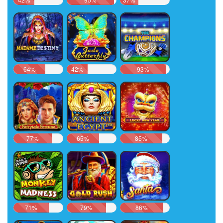
64%
42%
93%
77%
65%
85%
71%
79%
86%