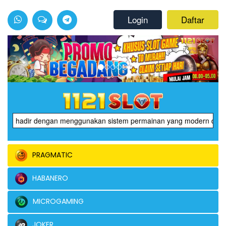
Login
Daftar
Previous
Next
 menggunakan sistem permainan yang modern dan juga canggih. Dimana 
PRAGMATIC
HABANERO
MICROGAMING
JOKER