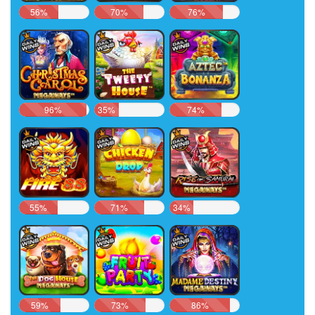
56%
70%
76%
96%
35%
74%
55%
71%
34%
59%
73%
86%