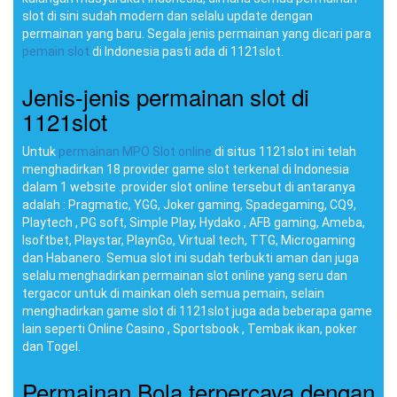
slot di sini sudah modern dan selalu update dengan
permainan yang baru. Segala jenis permainan yang dicari para
pemain slot
di Indonesia pasti ada di 1121slot.
Jenis-jenis permainan slot di
1121slot
Untuk
permainan
MPO Slot online
di situs 1121slot ini telah
menghadirkan 18 provider game slot terkenal di Indonesia
dalam 1 website .provider slot online tersebut di antaranya
adalah : Pragmatic, YGG, Joker gaming, Spadegaming, CQ9,
Playtech , PG soft, Simple Play, Hydako , AFB gaming, Ameba,
Isoftbet, Playstar, PlaynGo, Virtual tech, TTG, Microgaming
dan Habanero. Semua slot ini sudah terbukti aman dan juga
selalu menghadirkan permainan slot online yang seru dan
tergacor untuk di mainkan oleh semua pemain, selain
menghadirkan game slot di 1121slot juga ada beberapa game
lain seperti Online Casino , Sportsbook , Tembak ikan, poker
dan Togel.
Permainan Bola terpercaya dengan