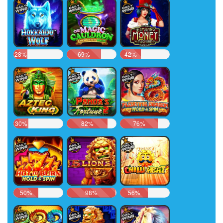
28%
69%
42%
30%
82%
76%
50%
98%
56%