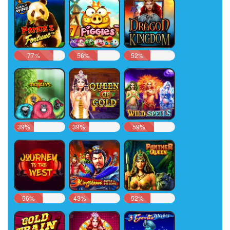
77%
56%
52%
39%
39%
59%
56%
43%
52%