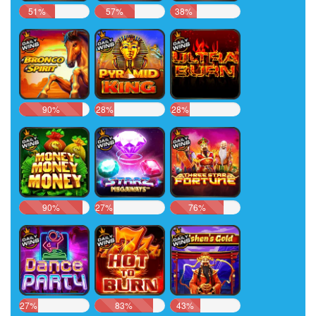
51%
57%
38%
90%
28%
28%
90%
27%
76%
27%
83%
43%